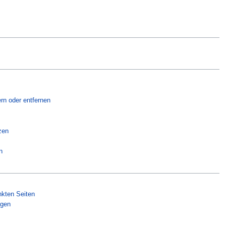
rn oder entfernen
zen
n
nkten Seiten
ngen