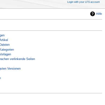
Login with your LFS account
Hilfe
agen
Artikel
 Dateien
 Kategorien
 Vorlagen
rachen verlinkende Seiten
gsten Versionen
n