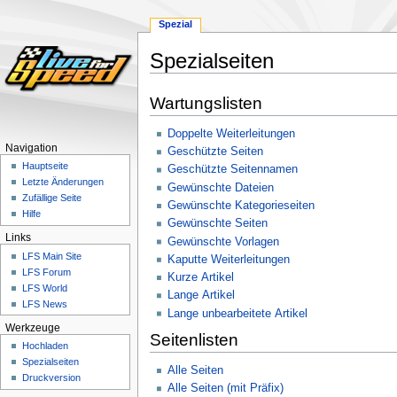
Spezial
Spezialseiten
Zur
Zur
Wartungslisten
Navigation
Suche
springen
springen
Doppelte Weiterleitungen
Navigation
Geschützte Seiten
Hauptseite
Geschützte Seitennamen
Letzte Änderungen
Gewünschte Dateien
Zufällige Seite
Gewünschte Kategorieseiten
Hilfe
Gewünschte Seiten
Links
Gewünschte Vorlagen
LFS Main Site
Kaputte Weiterleitungen
LFS Forum
Kurze Artikel
LFS World
Lange Artikel
LFS News
Lange unbearbeitete Artikel
Werkzeuge
Seitenlisten
Hochladen
Spezialseiten
Alle Seiten
Druckversion
Alle Seiten (mit Präfix)