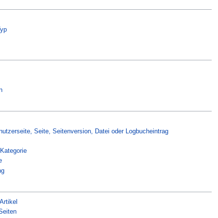
yp
n
nutzerseite, Seite, Seitenversion, Datei oder Logbucheintrag
 Kategorie
e
ng
Artikel
Seiten